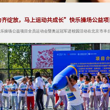
力齐绽放，马上运动共成长”快乐操场公益项
”快乐操场公益项目全员运动会暨奥运冠军进校园活动在北京市