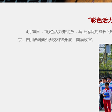
“彩色活
4月30日，“彩色活力齐绽放，马上运动共成长
京、四川两地6所学校相继开展，圆满收官。